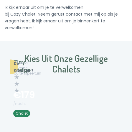
Ik kijk ernaar uit om je te verwelkomen
bij
Cozy
Chalet. Neem gerust contact met mij op als je
vragen hebt. Ik kijk ernaar uit om je binnenkort te
verwelkomen!
Kies Uit Onze Gezellige
Tiny
★
Jacuzzi,
3
De
Chalets
taverne,
B
Lodge
★
Krieckaert
buitenspeeltuin
e
★
d
★
d
e
★
€179
n
2
/nacht
Sl
a
Chalet
a
p
k
a