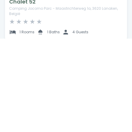
Chalet 52
Camping Jocomo Parc - Maastrichterweg 1a, 3620 Lanaken,
België
★
★
★
★
★
1 Rooms
1 Baths
4 Guests
$99
/night
Bungalow
Krieckaertlaan 1, 3620 Gellik (Lanaken), België