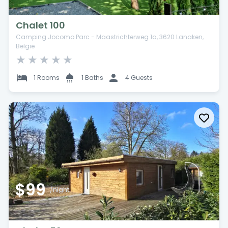
Chalet 100
Camping Jocomo Parc - Maastrichterweg 1a, 3620 Lanaken,
België
★
★
★
★
★
1 Rooms
1 Baths
4 Guests
$99
/night