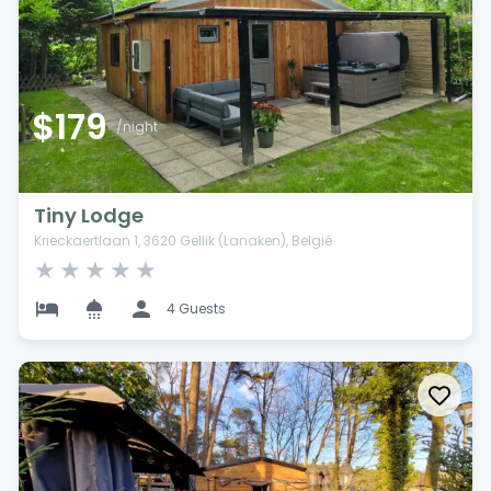
$179
/night
Tiny Lodge
Krieckaertlaan 1, 3620 Gellik (Lanaken), België
★
★
★
★
★
4 Guests