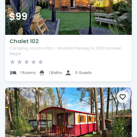
$99
/night
Chalet 102
Camping Jocomo Parc - Maastrichterweg 1a, 3620 Lanaken,
België
★
★
★
★
★
1 Rooms
1 Baths
5 Guests