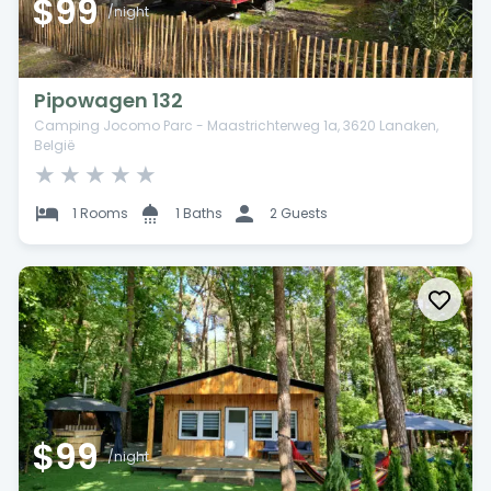
$99
/night
Pipowagen 132
Camping Jocomo Parc - Maastrichterweg 1a, 3620 Lanaken,
België
★
★
★
★
★
1 Rooms
1 Baths
2 Guests
$99
/night