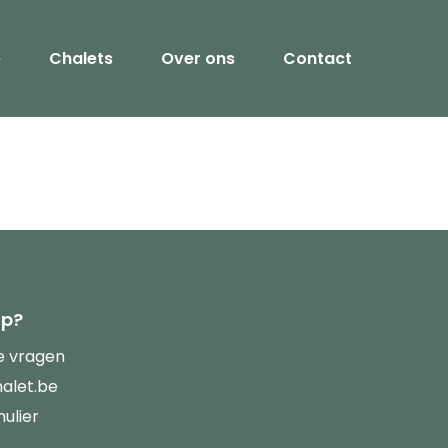
e
Chalets
Over ons
Contact
lp?
e vragen
alet.be
ulier