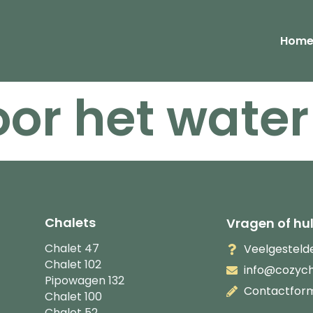
Hom
oor het water
Chalets
Vragen of hu
Chalet 47
Veelgesteld
Chalet 102
info@cozych
Pipowagen 132
Contactform
Chalet 100
Chalet 52